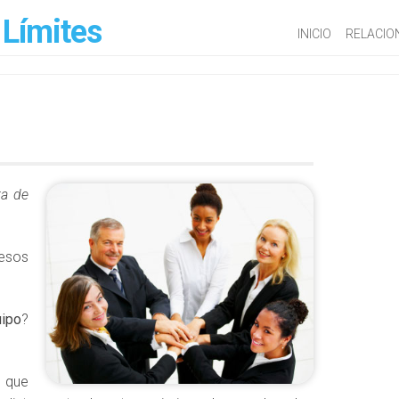
 Límites
INICIO
RELACIO
ta de
esos
ipo
?
a que