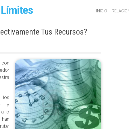
 Límites
INICIO
RELACIO
ectivamente Tus Recursos?
 con
dedor
estra
 los
et y
 a lo
 han
rutar