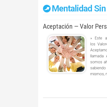
Mentalidad Sin
Aceptación — Valor Per
» Este a
los Valo
Aceptarn
llamada 
somos aho
sabiendo
mismos, n