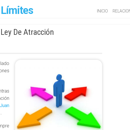
 Límites
INICIO
RELACIO
Ley De Atracción
lado
iones
ntras
ción
Juan
…
mpre