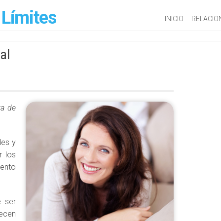
 Límites
INICIO
RELACIO
al
ta de
des y
r los
iento
e ser
ecen