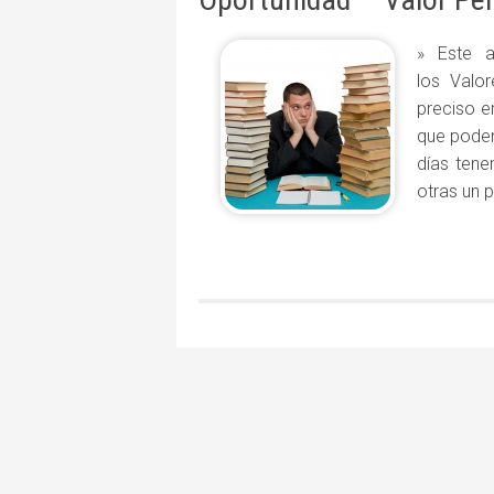
» Este a
los Valo
preciso en
que podem
días tene
otras un 