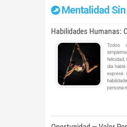
Mentalidad Sin
Habilidades Humanas: 
Todos c
simplemen
felicidad
día hablé
expresé 
habilida
persona m
Oportunidad — Valor Pe